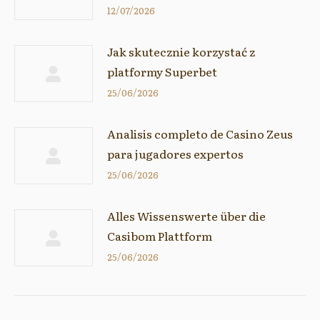
12/07/2026
Jak skutecznie korzystać z
platformy Superbet
25/06/2026
Analisis completo de Casino Zeus
para jugadores expertos
25/06/2026
Alles Wissenswerte über die
Casibom Plattform
25/06/2026