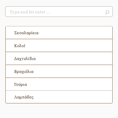
Search:
Σκουλαρίκια
Κολιέ
Δαχτυλίδια
Βραχιόλια
Γούρια
Λαμπάδες