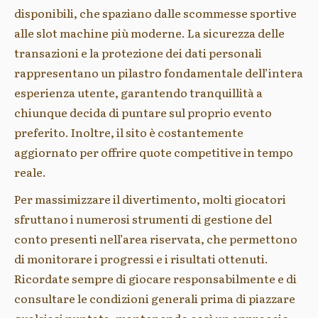
disponibili, che spaziano dalle scommesse sportive
alle slot machine più moderne. La sicurezza delle
transazioni e la protezione dei dati personali
rappresentano un pilastro fondamentale dell’intera
esperienza utente, garantendo tranquillità a
chiunque decida di puntare sul proprio evento
preferito. Inoltre, il sito è costantemente
aggiornato per offrire quote competitive in tempo
reale.
Per massimizzare il divertimento, molti giocatori
sfruttano i numerosi strumenti di gestione del
conto presenti nell’area riservata, che permettono
di monitorare i progressi e i risultati ottenuti.
Ricordate sempre di giocare responsabilmente e di
consultare le condizioni generali prima di piazzare
qualsiasi puntata, mantenendo così un approccio