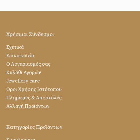
Χρήσιμοι Σύνδεσμοι
Σχετικά
Επικοινωνία
Ο Λογαριασμός σας
Καλάθι Αγορών
Jewellery care
Οροι Χρήσης Ιστότοπου
Πληρωμές & Αποστολές
Αλλαγή Προϊόντων
Κατηγορίες Προϊόντων
Σκουλαρίκια