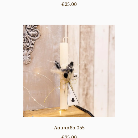
€
25.00
Λαμπάδα 055
€
25.00