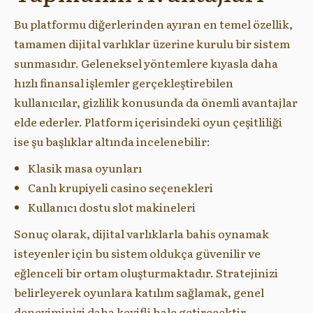
Bu platformu diğerlerinden ayıran en temel özellik,
tamamen dijital varlıklar üzerine kurulu bir sistem
sunmasıdır. Geleneksel yöntemlere kıyasla daha
hızlı finansal işlemler gerçekleştirebilen
kullanıcılar, gizlilik konusunda da önemli avantajlar
elde ederler. Platform içerisindeki oyun çeşitliliği
ise şu başlıklar altında incelenebilir:
Klasik masa oyunları
Canlı krupiyeli casino seçenekleri
Kullanıcı dostu slot makineleri
Sonuç olarak, dijital varlıklarla bahis oynamak
isteyenler için bu sistem oldukça güvenilir ve
eğlenceli bir ortam oluşturmaktadır. Stratejinizi
belirleyerek oyunlara katılım sağlamak, genel
deneyiminizi daha keyifli hale getirecektir.