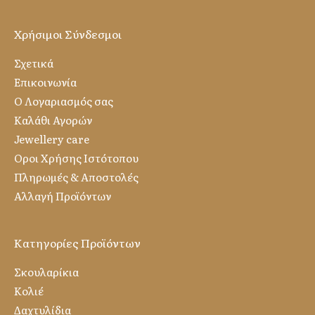
Χρήσιμοι Σύνδεσμοι
Σχετικά
Επικοινωνία
Ο Λογαριασμός σας
Καλάθι Αγορών
Jewellery care
Οροι Χρήσης Ιστότοπου
Πληρωμές & Αποστολές
Αλλαγή Προϊόντων
Κατηγορίες Προϊόντων
Σκουλαρίκια
Κολιέ
Δαχτυλίδια