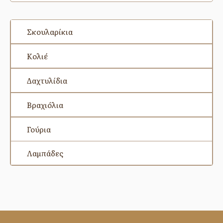
Σκουλαρίκια
Κολιέ
Δαχτυλίδια
Βραχιόλια
Γούρια
Λαμπάδες