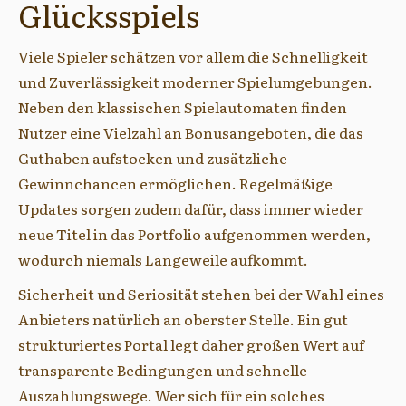
Glücksspiels
Viele Spieler schätzen vor allem die Schnelligkeit
und Zuverlässigkeit moderner Spielumgebungen.
Neben den klassischen Spielautomaten finden
Nutzer eine Vielzahl an Bonusangeboten, die das
Guthaben aufstocken und zusätzliche
Gewinnchancen ermöglichen. Regelmäßige
Updates sorgen zudem dafür, dass immer wieder
neue Titel in das Portfolio aufgenommen werden,
wodurch niemals Langeweile aufkommt.
Sicherheit und Seriosität stehen bei der Wahl eines
Anbieters natürlich an oberster Stelle. Ein gut
strukturiertes Portal legt daher großen Wert auf
transparente Bedingungen und schnelle
Auszahlungswege. Wer sich für ein solches