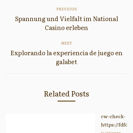
Post
PREVIOUS
navigation
Spannung und Vielfalt im National
Previous
Casino erleben
post:
NEXT
Explorando la experiencia de juego en
Next
galabet
post:
Related Posts
cw-check-
https://fdfd.