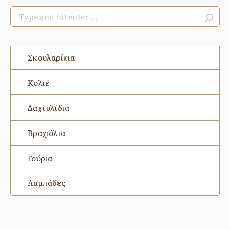
Search:
Σκουλαρίκια
Κολιέ
Δαχτυλίδια
Βραχιόλια
Γούρια
Λαμπάδες