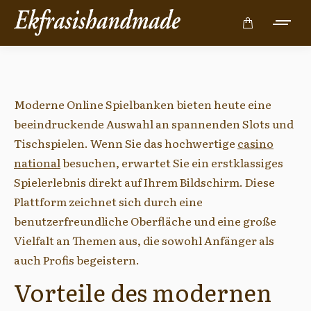
Moderne Online Spielbanken bieten heute eine
beeindruckende Auswahl an spannenden Slots und
Tischspielen. Wenn Sie das hochwertige
casino
national
besuchen, erwartet Sie ein erstklassiges
Spielerlebnis direkt auf Ihrem Bildschirm. Diese
Plattform zeichnet sich durch eine
benutzerfreundliche Oberfläche und eine große
Vielfalt an Themen aus, die sowohl Anfänger als
auch Profis begeistern.
Vorteile des modernen