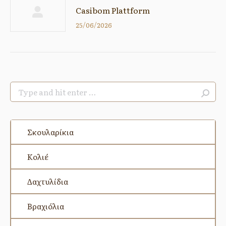
Casibom Plattform
25/06/2026
Search:
Σκουλαρίκια
Κολιέ
Δαχτυλίδια
Βραχιόλια