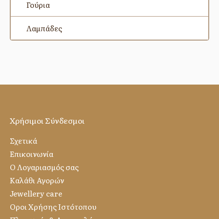
Γούρια
Λαμπάδες
Χρήσιμοι Σύνδεσμοι
Σχετικά
Επικοινωνία
Ο Λογαριασμός σας
Καλάθι Αγορών
Jewellery care
Οροι Χρήσης Ιστότοπου