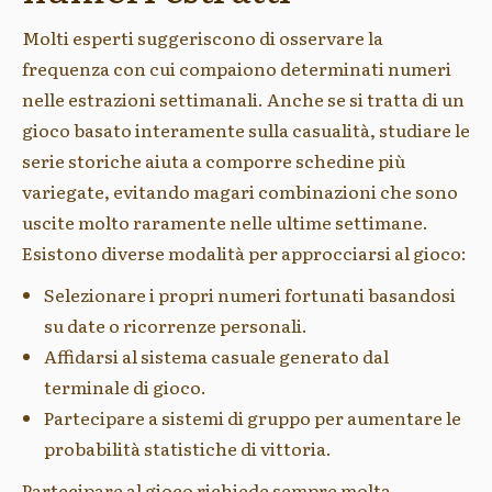
Molti esperti suggeriscono di osservare la
frequenza con cui compaiono determinati numeri
nelle estrazioni settimanali. Anche se si tratta di un
gioco basato interamente sulla casualità, studiare le
serie storiche aiuta a comporre schedine più
variegate, evitando magari combinazioni che sono
uscite molto raramente nelle ultime settimane.
Esistono diverse modalità per approcciarsi al gioco:
Selezionare i propri numeri fortunati basandosi
su date o ricorrenze personali.
Affidarsi al sistema casuale generato dal
terminale di gioco.
Partecipare a sistemi di gruppo per aumentare le
probabilità statistiche di vittoria.
Partecipare al gioco richiede sempre molta