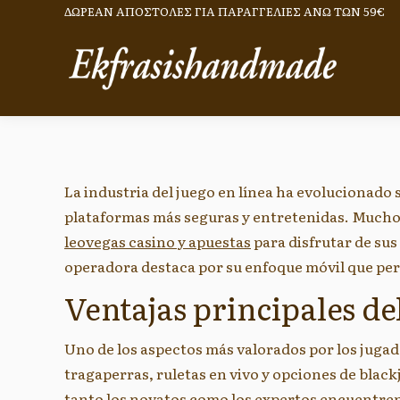
ΔΩΡΕΑΝ ΑΠΟΣΤΟΛΕΣ ΓΙΑ ΠΑΡΑΓΓΕΛΙΕΣ ΑΝΩ ΤΩΝ 59€
Σκουλαρ
La industria del juego en línea ha evolucionado 
plataformas más seguras y entretenidas. Mucho
leovegas casino y apuestas
para disfrutar de sus 
operadora destaca por su enfoque móvil que per
Ventajas principales d
Uno de los aspectos más valorados por los jugado
tragaperras, ruletas en vivo y opciones de blackj
tanto los novatos como los expertos encuentren