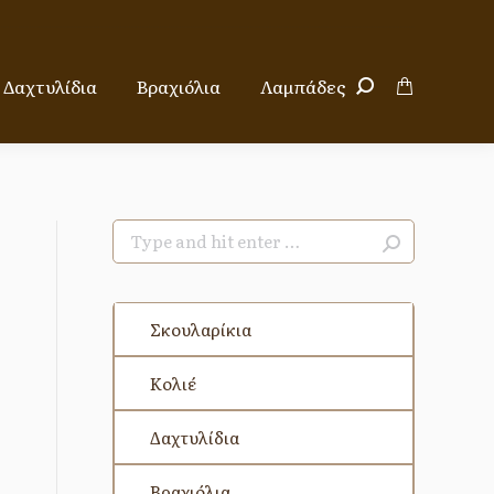
ς
Search:
Δαχτυλίδια
Βραχιόλια
Λαμπάδες
Search:
Search:
Σκουλαρίκια
Κολιέ
Δαχτυλίδια
Βραχιόλια