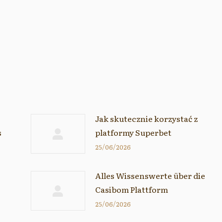
Jak skutecznie korzystać z
s
platformy Superbet
25/06/2026
Alles Wissenswerte über die
Casibom Plattform
25/06/2026