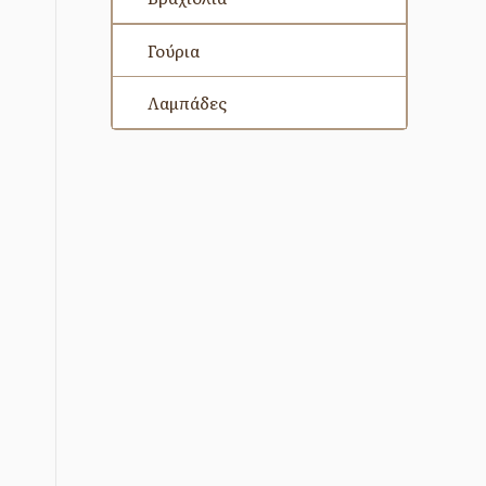
Γούρια
Λαμπάδες