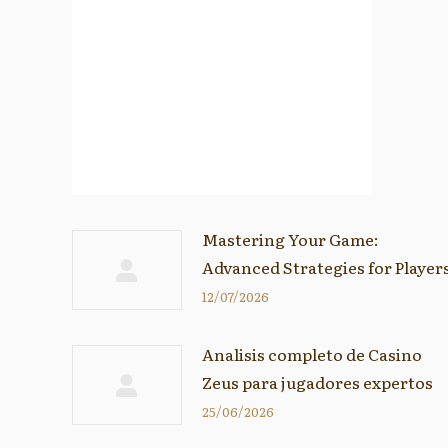
Mastering Your Game:
Advanced Strategies for Player
12/07/2026
Analisis completo de Casino
Zeus para jugadores expertos
25/06/2026