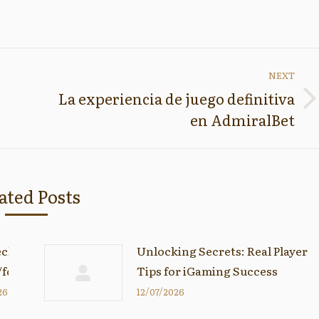
NEXT
La experiencia de juego definitiva
Next
en AdmiralBet
post:
ated Posts
ck-
Unlocking Secrets: Real Player
//fdfd.com/
Tips for iGaming Success
26
12/07/2026