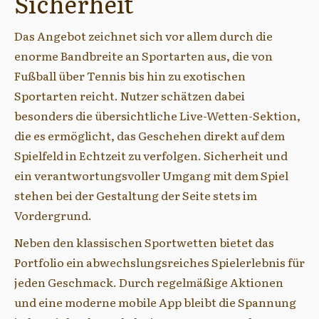
Sicherheit
Das Angebot zeichnet sich vor allem durch die
enorme Bandbreite an Sportarten aus, die von
Fußball über Tennis bis hin zu exotischen
Sportarten reicht. Nutzer schätzen dabei
besonders die übersichtliche Live-Wetten-Sektion,
die es ermöglicht, das Geschehen direkt auf dem
Spielfeld in Echtzeit zu verfolgen. Sicherheit und
ein verantwortungsvoller Umgang mit dem Spiel
stehen bei der Gestaltung der Seite stets im
Vordergrund.
Neben den klassischen Sportwetten bietet das
Portfolio ein abwechslungsreiches Spielerlebnis für
jeden Geschmack. Durch regelmäßige Aktionen
und eine moderne mobile App bleibt die Spannung