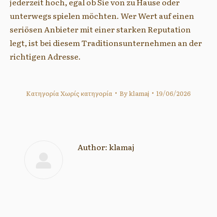
jederzeit hoch, egal ob Sie von zu Hause oder
unterwegs spielen möchten. Wer Wert auf einen
seriösen Anbieter mit einer starken Reputation
legt, ist bei diesem Traditionsunternehmen an der
richtigen Adresse.
Κατηγορία
Χωρίς κατηγορία
By
klamaj
19/06/2026
Author:
klamaj