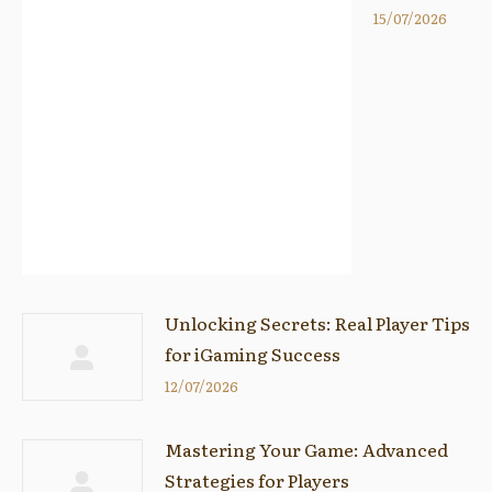
15/07/2026
Unlocking Secrets: Real Player Tips
for iGaming Success
12/07/2026
Mastering Your Game: Advanced
Strategies for Players