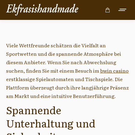
Viele Wettfreunde schätzen die Vielfalt an
Sportwetten und die spannende Atmosphäre bei
diesem Anbieter. Wenn Sie nach Abwechslung
suchen, finden Sie mit einem Besuch im
bwin casino
erstklassige Spielautomaten und Tischspiele. Die
Plattform überzeugt durch ihre langjährige Präsenz
am Markt und eine intuitive Benutzerführung.
Spannende
Unterhaltung und