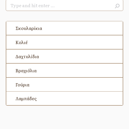
Search:
Σκουλαρίκια
Κολιέ
Δαχτυλίδια
Βραχιόλια
Γούρια
Λαμπάδες