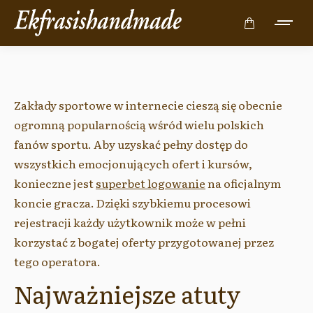
Zakłady sportowe w internecie cieszą się obecnie
ogromną popularnością wśród wielu polskich
fanów sportu. Aby uzyskać pełny dostęp do
wszystkich emocjonujących ofert i kursów,
konieczne jest
superbet logowanie
na oficjalnym
koncie gracza. Dzięki szybkiemu procesowi
rejestracji każdy użytkownik może w pełni
korzystać z bogatej oferty przygotowanej przez
tego operatora.
Najważniejsze atuty