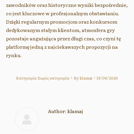
zawodników oraz historyczne wyniki bezpośrednie,
co jest kluczowe w profesjonalnym obstawianiu.
Dzięki regularnym promocjom oraz konkursom
dedykowanym stałym klientom, atmosfera gry
pozostaje angażująca przez długi czas, co czyni tę
platformę jedną z najciekawszych propozycji na
rynku.
Κατηγορία
Χωρίς κατηγορία
By
klamaj
19/06/2026
Author:
klamaj