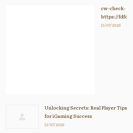
cw-check-
https://fdfd.
15/07/2026
Unlocking Secrets: Real Player Tips
for iGaming Success
12/07/2026