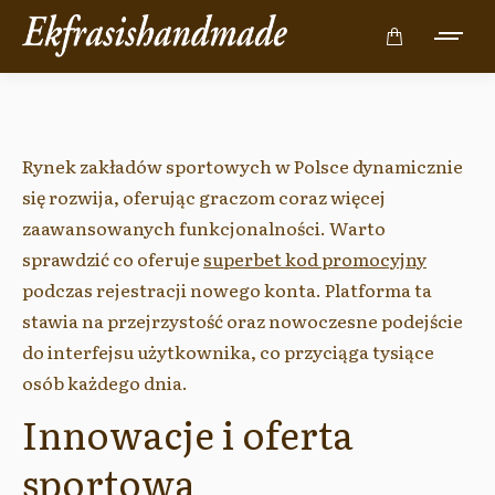
Rynek zakładów sportowych w Polsce dynamicznie
się rozwija, oferując graczom coraz więcej
zaawansowanych funkcjonalności. Warto
sprawdzić co oferuje
superbet kod promocyjny
podczas rejestracji nowego konta. Platforma ta
stawia na przejrzystość oraz nowoczesne podejście
do interfejsu użytkownika, co przyciąga tysiące
osób każdego dnia.
Innowacje i oferta
sportowa