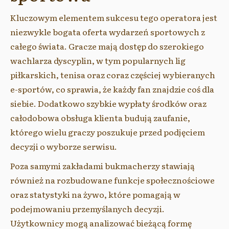
Kluczowym elementem sukcesu tego operatora jest
niezwykle bogata oferta wydarzeń sportowych z
całego świata. Gracze mają dostęp do szerokiego
wachlarza dyscyplin, w tym popularnych lig
piłkarskich, tenisa oraz coraz częściej wybieranych
e-sportów, co sprawia, że każdy fan znajdzie coś dla
siebie. Dodatkowo szybkie wypłaty środków oraz
całodobowa obsługa klienta budują zaufanie,
którego wielu graczy poszukuje przed podjęciem
decyzji o wyborze serwisu.
Poza samymi zakładami bukmacherzy stawiają
również na rozbudowane funkcje społecznościowe
oraz statystyki na żywo, które pomagają w
podejmowaniu przemyślanych decyzji.
Użytkownicy mogą analizować bieżącą formę