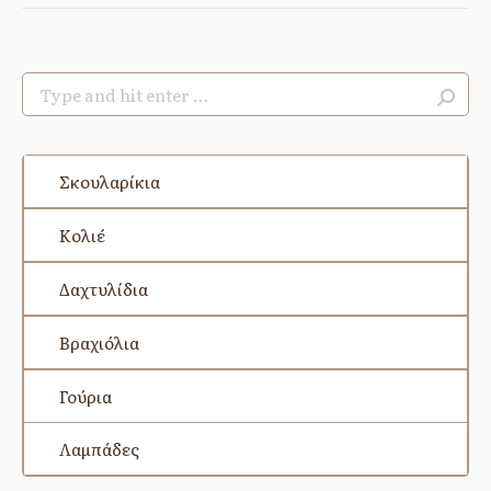
Search:
Σκουλαρίκια
Κολιέ
Δαχτυλίδια
Βραχιόλια
Γούρια
Λαμπάδες