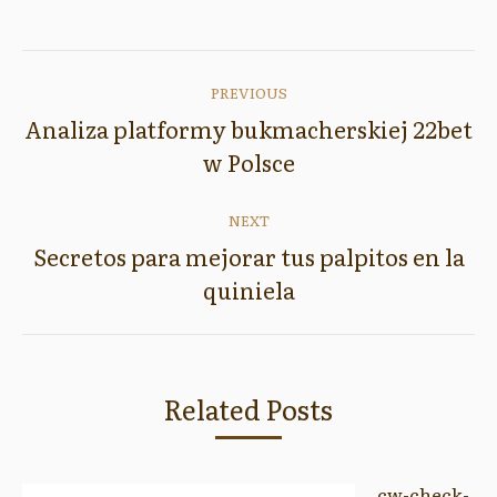
Post
PREVIOUS
navigation
Analiza platformy bukmacherskiej 22bet
Previous
w Polsce
post:
NEXT
Secretos para mejorar tus palpitos en la
Next
quiniela
post:
Related Posts
cw-check-