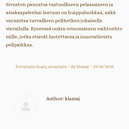
Sivuston panostus vastuulliseen pelaamiseen ja
asiakaspalvelun laatuun on huippuluokkaa, mikä
varmistaa turvallisen pelihetken jokaisella
vierailulla. Kyseessä onkin erinomainen vaihtoehto
niille, jotka etsivät luotettavaa ja innovatiivista
pelipaikkaa.
Κατηγορία
Χωρίς κατηγορία
By
klamaj
23/06/2026
Author:
klamaj