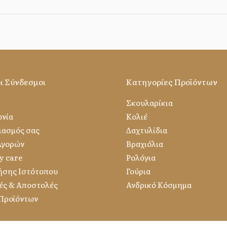
ι Σύνδεσμοι
Κατηγορίες Προϊόντων
Σκουλαρίκια
ωνία
Κολιέ
ιασμός σας
Δαχτυλίδια
Αγορών
Βραχιόλια
y care
Ρολόγια
ήσης Ιστότοπου
Γούρια
ς & Αποστολές
Ανδρικό Κόσμημα
Προϊόντων