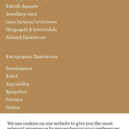
Καλάθι Αγορών
Jewellery care
Οροι Χρήσης Ιστότοπου
Πληρωμές & Αποστολές
Αλλαγή Προϊόντων
Κατηγορίες Προϊόντων
Σκουλαρίκια
Κολιέ
Δαχτυλίδια
Βραχιόλια
Ρολόγια
Γούρια
Ανδρικό Κόσμημα
We use cookies on our website to give you the most
relevant experience by remembering your preferences