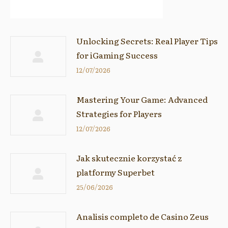
Unlocking Secrets: Real Player Tips
for iGaming Success
12/07/2026
Mastering Your Game: Advanced
Strategies for Players
12/07/2026
Jak skutecznie korzystać z
platformy Superbet
25/06/2026
Analisis completo de Casino Zeus