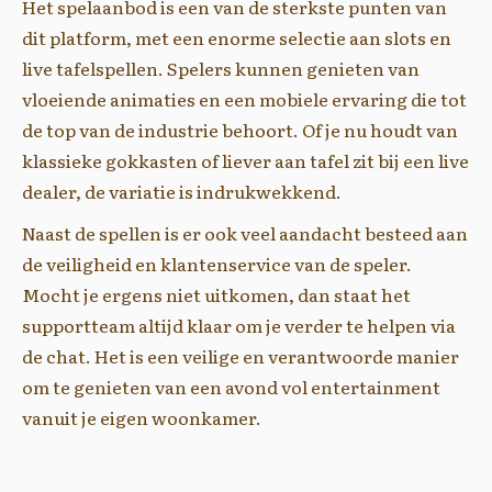
Het spelaanbod is een van de sterkste punten van
dit platform, met een enorme selectie aan slots en
live tafelspellen. Spelers kunnen genieten van
vloeiende animaties en een mobiele ervaring die tot
de top van de industrie behoort. Of je nu houdt van
klassieke gokkasten of liever aan tafel zit bij een live
dealer, de variatie is indrukwekkend.
Naast de spellen is er ook veel aandacht besteed aan
de veiligheid en klantenservice van de speler.
Mocht je ergens niet uitkomen, dan staat het
supportteam altijd klaar om je verder te helpen via
de chat. Het is een veilige en verantwoorde manier
om te genieten van een avond vol entertainment
vanuit je eigen woonkamer.