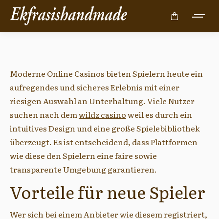
Moderne Online Casinos bieten Spielern heute ein
aufregendes und sicheres Erlebnis mit einer
riesigen Auswahl an Unterhaltung. Viele Nutzer
suchen nach dem
wildz casino
weil es durch ein
intuitives Design und eine große Spielebibliothek
überzeugt. Es ist entscheidend, dass Plattformen
wie diese den Spielern eine faire sowie
transparente Umgebung garantieren.
Vorteile für neue Spieler
Wer sich bei einem Anbieter wie diesem registriert,