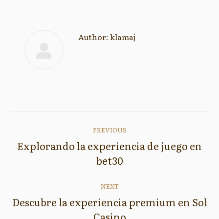
Author:
klamaj
Post
PREVIOUS
navigation
Explorando la experiencia de juego en
Previous
bet30
post:
NEXT
Descubre la experiencia premium en Sol
Next
Casino