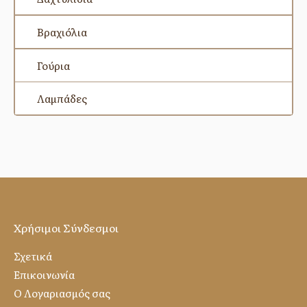
Βραχιόλια
Γούρια
Λαμπάδες
Χρήσιμοι Σύνδεσμοι
Σχετικά
Επικοινωνία
Ο Λογαριασμός σας