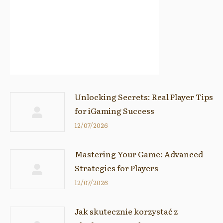
Unlocking Secrets: Real Player Tips
for iGaming Success
12/07/2026
Mastering Your Game: Advanced
Strategies for Players
12/07/2026
Jak skutecznie korzystać z