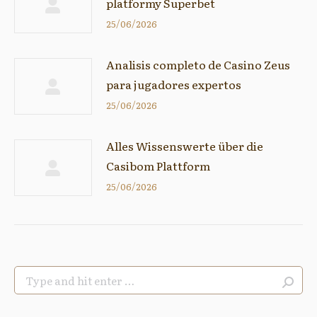
platformy Superbet
25/06/2026
Analisis completo de Casino Zeus
para jugadores expertos
25/06/2026
Alles Wissenswerte über die
Casibom Plattform
25/06/2026
Search: