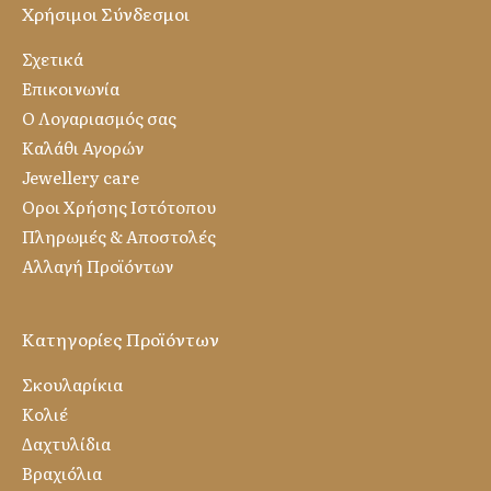
Χρήσιμοι Σύνδεσμοι
Σχετικά
Επικοινωνία
Ο Λογαριασμός σας
Καλάθι Αγορών
Jewellery care
Οροι Χρήσης Ιστότοπου
Πληρωμές & Αποστολές
Αλλαγή Προϊόντων
Κατηγορίες Προϊόντων
Σκουλαρίκια
Κολιέ
Δαχτυλίδια
Βραχιόλια