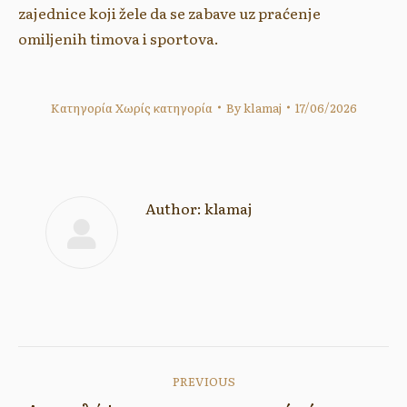
zajednice koji žele da se zabave uz praćenje
omiljenih timova i sportova.
Κατηγορία
Χωρίς κατηγορία
By
klamaj
17/06/2026
Author:
klamaj
Post
PREVIOUS
navigation