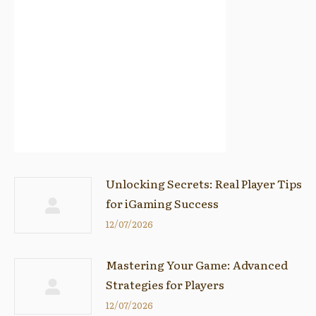
Unlocking Secrets: Real Player Tips
for iGaming Success
12/07/2026
Mastering Your Game: Advanced
Strategies for Players
12/07/2026