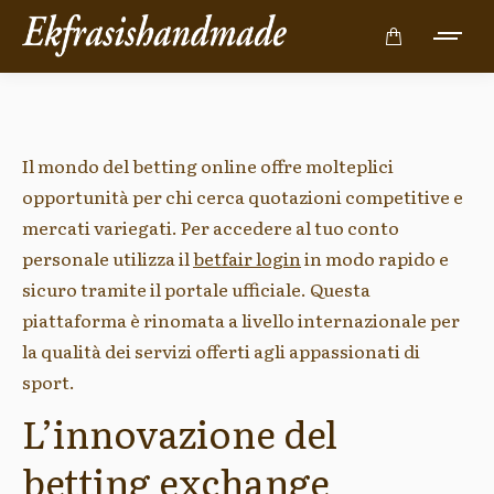
Il mondo del betting online offre molteplici
opportunità per chi cerca quotazioni competitive e
mercati variegati. Per accedere al tuo conto
personale utilizza il
betfair login
in modo rapido e
sicuro tramite il portale ufficiale. Questa
piattaforma è rinomata a livello internazionale per
la qualità dei servizi offerti agli appassionati di
sport.
L’innovazione del
betting exchange