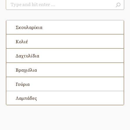
Search:
Σκουλαρίκια
Κολιέ
Δαχτυλίδια
Βραχιόλια
Γούρια
Λαμπάδες