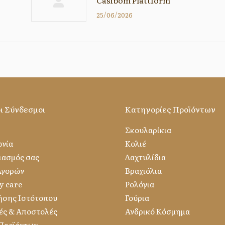
Casibom Plattform
25/06/2026
ι Σύνδεσμοι
Κατηγορίες Προϊόντων
Σκουλαρίκια
ωνία
Κολιέ
ιασμός σας
Δαχτυλίδια
Αγορών
Βραχιόλια
y care
Ρολόγια
ήσης Ιστότοπου
Γούρια
ς & Αποστολές
Ανδρικό Κόσμημα
Προϊόντων