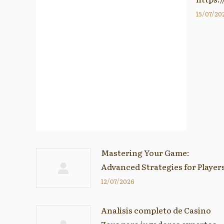
15/07/20
Mastering Your Game:
Advanced Strategies for Player
12/07/2026
Analisis completo de Casino