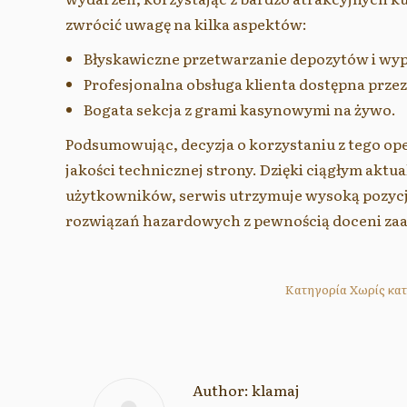
zwrócić uwagę na kilka aspektów:
Błyskawiczne przetwarzanie depozytów i wyp
Profesjonalna obsługa klienta dostępna przez
Bogata sekcja z grami kasynowymi na żywo.
Podsumowując, decyzja o korzystaniu z tego ope
jakości technicznej strony. Dzięki ciągłym aktu
użytkowników, serwis utrzymuje wysoką pozycj
rozwiązań hazardowych z pewnością doceni za
Κατηγορία
Χωρίς κα
Author:
klamaj