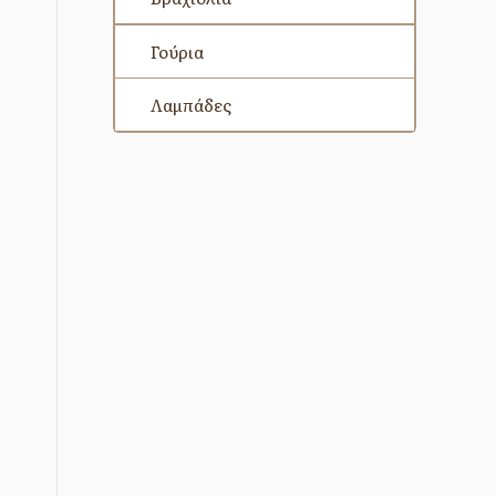
Γούρια
Λαμπάδες